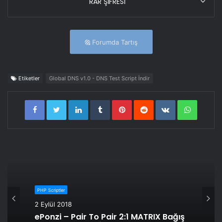
RAR ŞİFRESİ
Forumda Tartış
Etiketler
Global DNS v1.0 - DNS Test Script İndir
LinkedIn
Tumblr
Pinterest
Reddit
VKontakte
WhatsA
PHP Scriptler
2 Eylül 2018
ePonzi – Pair To Pair 2:1 MATRIX Bağış