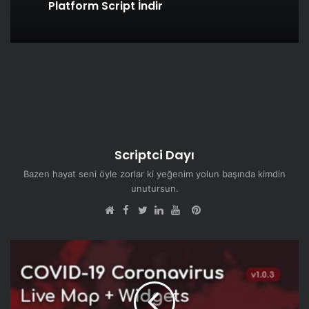
Platform Script İndir
Scriptci Dayı
Bazen hayat seni öyle zorlar ki yeğenim yolun başında kimdin
unutursun.
Facebook
Pinterest
Web
Twitter
LinkedIn
YouTube
sitesi