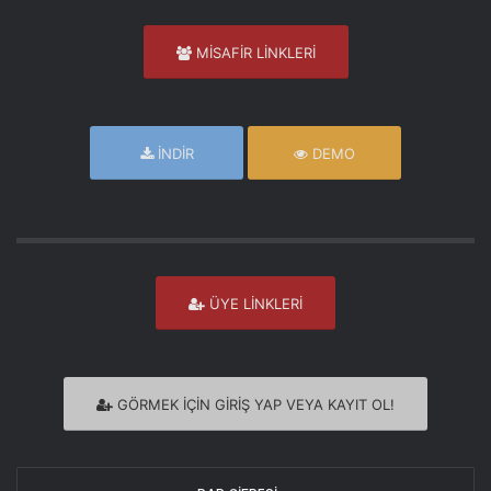
MİSAFİR LİNKLERİ
İNDİR
DEMO
ÜYE LİNKLERİ
GÖRMEK İÇİN GİRİŞ YAP VEYA KAYIT OL!