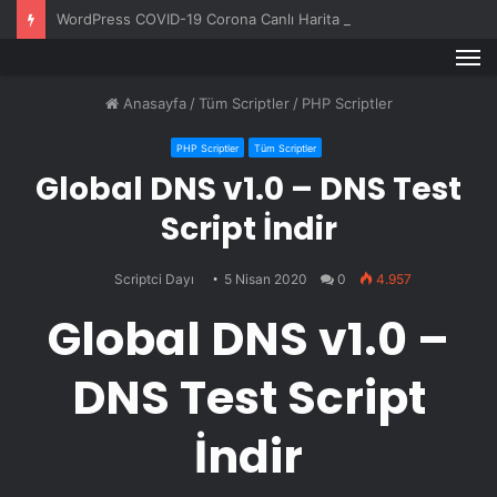
WordPress COVID-19 Corona Canlı Harita Eklentisi v1.0.3
M
Anasayfa
/
Tüm Scriptler
/
PHP Scriptler
PHP Scriptler
Tüm Scriptler
Global DNS v1.0 – DNS Test
Script İndir
Scriptci Dayı
5 Nisan 2020
0
4.957
Global DNS v1.0 –
DNS Test Script
İndir