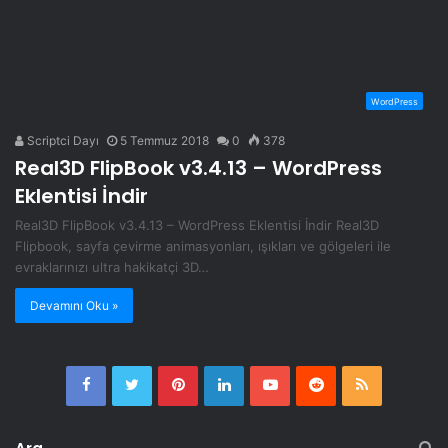
WordPress
Scriptci Dayı
5 Temmuz 2018
0
378
Real3D FlipBook v3.4.13 – WordPress
Eklentisi İndir
Real3D FlipBook v3.4.13 – WordPress Eklentisi İndir Real3D
Flipbook, sayfa çevirme animasyonları, ışıkları ve gölgeleri ile
evraklarınızı ultra hakikatçi 3D…
Devamını Oku »
Facebook
Twitter
Pinterest
LinkedIn
YouTube
Reddit
RSS