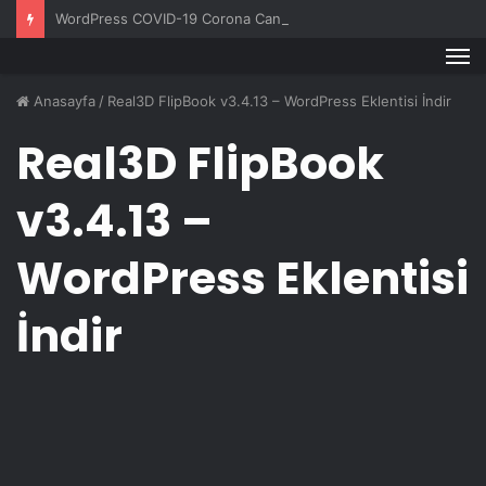
WordPress COVID-19 Corona Canlı Harita Eklentisi v1.0.3
M
Anasayfa
/
Real3D FlipBook v3.4.13 – WordPress Eklentisi İndir
Real3D FlipBook
v3.4.13 –
WordPress Eklentisi
İndir