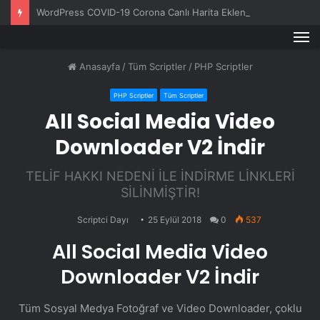
WordPress COVID-19 Corona Canlı Harita Eklentisi v1.0.3
M
Anasayfa
/
Tüm Scriptler
/
PHP Scriptler
PHP Scriptler
Tüm Scriptler
All Social Media Video
Downloader V2 İndir
TELİF HAKKI NEDENİ İLE İNDİRME LİNKLERİ
SİLİNMİŞTİR!
Scriptci Dayı
25 Eylül 2018
0
537
All Social Media Video
Downloader V2 İndir
Tüm Sosyal Medya Fotoğraf ve Video Downloader, çoklu