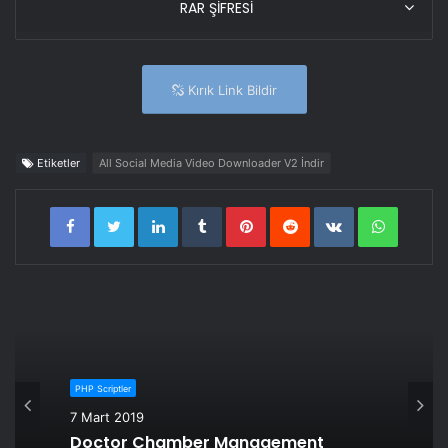
RAR ŞİFRESİ
Kırık Link Bildir
Etiketler
All Social Media Video Downloader V2 İndir
LinkedIn
Tumblr
Pinterest
Reddit
VKontakte
WhatsA
PHP Scriptler
7 Mart 2019
Doctor Chamber Management