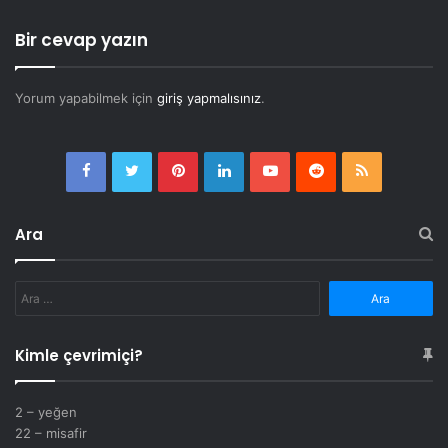
Bir cevap yazın
Yorum yapabilmek için
giriş yapmalısınız
.
Facebook
Twitter
Pinterest
LinkedIn
YouTube
Reddit
RSS
Ara
Arama:
Kimle çevrimiçi?
2 – yeğen
22 – misafir