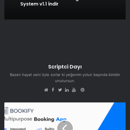
System v1.1 İndir
Scriptci Dayı
Bazen hayat seni öyle zorlar ki yeğenim yolun başında kimdin
unutursun.
Facebook
Pinterest
Web
Twitter
LinkedIn
YouTube
sitesi