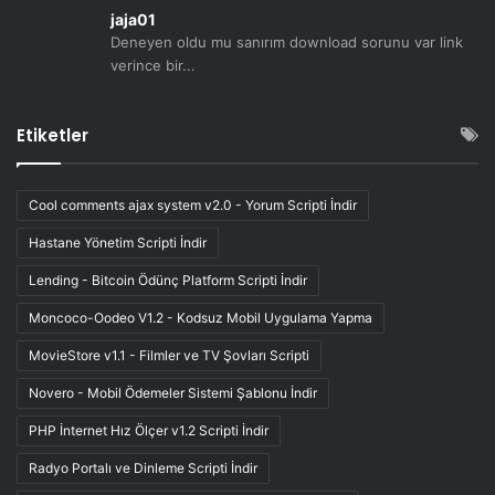
jaja01
Deneyen oldu mu sanırım download sorunu var link
verince bir...
Etiketler
Cool comments ajax system v2.0 - Yorum Scripti İndir
Hastane Yönetim Scripti İndir
Lending - Bitcoin Ödünç Platform Scripti İndir
Moncoco-Oodeo V1.2 - Kodsuz Mobil Uygulama Yapma
MovieStore v1.1 - Filmler ve TV Şovları Scripti
Novero - Mobil Ödemeler Sistemi Şablonu İndir
PHP İnternet Hız Ölçer v1.2 Scripti İndir
Radyo Portalı ve Dinleme Scripti İndir