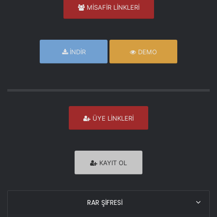
MİSAFİR LİNKLERİ
İNDİR
DEMO
ÜYE LİNKLERİ
KAYIT OL
RAR ŞİFRESİ