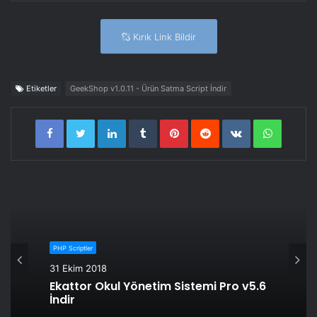
Kırık Link Bildir
Etiketler
GeekShop v1.0.11 - Ürün Satma Script İndir
LinkedIn
Tumblr
Pinterest
Reddit
VKontakte
WhatsA
PHP Scriptler
31 Ekim 2018
Ekattor Okul Yönetim Sistemi Pro v5.6
İndir