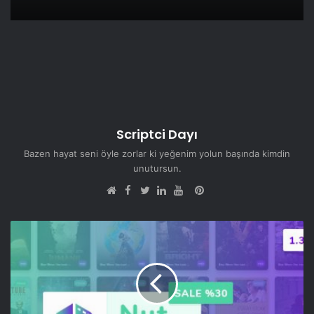
Scriptci Dayı
Bazen hayat seni öyle zorlar ki yeğenim yolun başında kimdin
unutursun.
Facebook
Pinterest
Web
Twitter
LinkedIn
YouTube
sitesi