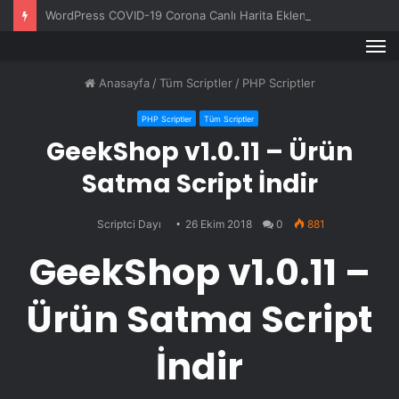
WordPress COVID-19 Corona Canlı Harita Eklentisi v1.0.3
M
Anasayfa
/
Tüm Scriptler
/
PHP Scriptler
PHP Scriptler
Tüm Scriptler
GeekShop v1.0.11 – Ürün
Satma Script İndir
Scriptci Dayı
26 Ekim 2018
0
881
GeekShop v1.0.11 –
Ürün Satma Script
İndir