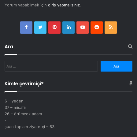
Yorum yapabilmek için
giriş yapmalısınız
.
Facebook
Twitter
Pinterest
LinkedIn
YouTube
Reddit
RSS
Ara
Arama:
Kimle çevrimiçi?
6 – yeğen
37 – misafir
26 – örümcek adam
-
şuan toplam ziyaretçi – 63