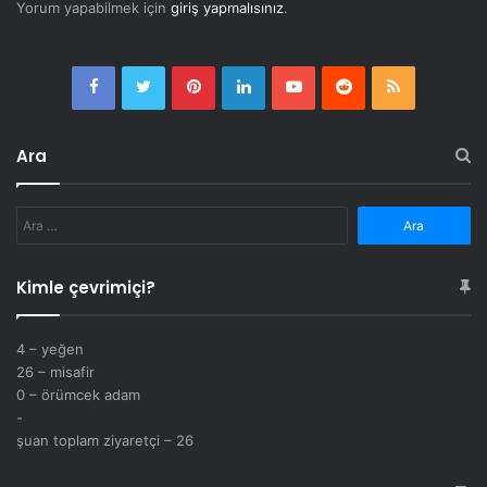
Yorum yapabilmek için
giriş yapmalısınız
.
Facebook
Twitter
Pinterest
LinkedIn
YouTube
Reddit
RSS
Ara
Arama:
Kimle çevrimiçi?
4 – yeğen
26 – misafir
0 – örümcek adam
-
şuan toplam ziyaretçi – 26