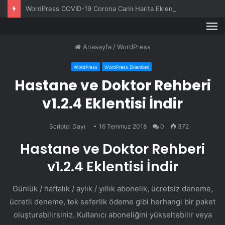
WordPress COVID-19 Corona Canlı Harita Eklentisi v1.0.3
M
Anasayfa
/
WordPress
WordPress
WordPress Eklentileri
Hastane ve Doktor Rehberi
v1.2.4 Eklentisi İndir
Scriptci Dayı
16 Temmuz 2018
0
372
Hastane ve Doktor Rehberi
v1.2.4 Eklentisi İndir
Günlük / haftalık / aylık / yıllık abonelik, ücretsiz deneme,
ücretli deneme, tek seferlik ödeme gibi herhangi bir paket
oluşturabilirsiniz. Kullanıcı aboneliğini yükseltebilir veya