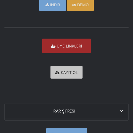
İNDİR
DEMO
ÜYE LİNKLERİ
KAYIT OL
RAR ŞİFRESİ