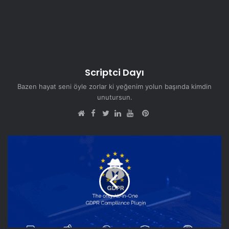
Scriptci Dayı
Bazen hayat seni öyle zorlar ki yeğenim yolun başında kimdin
unutursun.
Facebook
Pinterest
Web
Twitter
LinkedIn
YouTube
sitesi