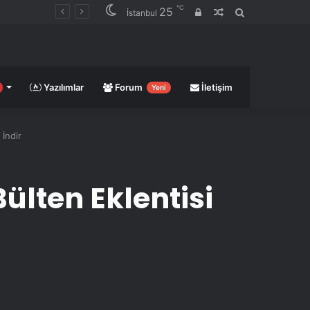
℃
25
Giriş
Rastgele
Arama
İstanbul
yap
Makale
yap
...
Yazılımlar
Forum
İletişim
Yeni
 İndir
ülten Eklentisi