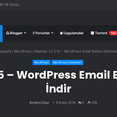
-19 Corona Canlı Harita Eklentisi v1.0.3
Blogger
Forumlar
Uygulamalar
Torrent
Yeni
asayfa
/
WordPress
/
Mailster v2.3.15 – WordPress Email Bülten Eklentisi
WordPress
WordPress Eklentileri
15 – WordPress Email B
İndir
Scriptci Dayı
8 Aralık 2018
0
259