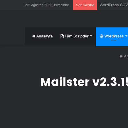
WordPress COVID
6 Ağustos 2026, Perşembe
Son Yazılar
Anasayfa
Tüm Scriptler
WordPress
An
Mailster v2.3.