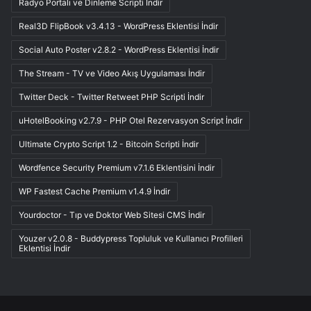
Radyo Portalı ve Dinleme Scripti İndir
Real3D FlipBook v3.4.13 - WordPress Eklentisi İndir
Social Auto Poster v2.8.2 - WordPress Eklentisi İndir
The Stream - TV ve Video Akış Uygulaması İndir
Twitter Deck - Twitter Retweet PHP Scripti İndir
uHotelBooking v2.7.9 - PHP Otel Rezervasyon Script İndir
Ultimate Crypto Script 1.2 - Bitcoin Scripti İndir
Wordfence Security Premium v7.1.6 Eklentisini İndir
WP Fastest Cache Premium v1.4.9 İndir
Yourdoctor - Tıp ve Doktor Web Sitesi CMS İndir
Youzer v2.0.8 - Buddypress Topluluk ve Kullanıcı Profilleri
Eklentisi İndir