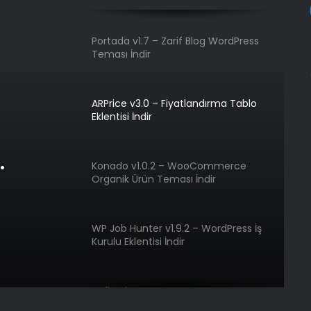
Portada v1.7 – Zarif Blog WordPress
Teması İndir
ARPrice v3.0 – Fiyatlandırma Tablo
Eklentisi İndir
Konado v1.0.2 – WooCommerce
Organik Ürün Teması İndir
WP Job Hunter v1.9.2 – WordPress İş
Kurulu Eklentisi İndir
Gelişmiş WooCommerce Rapor
Eklentisi v4.7 İndir