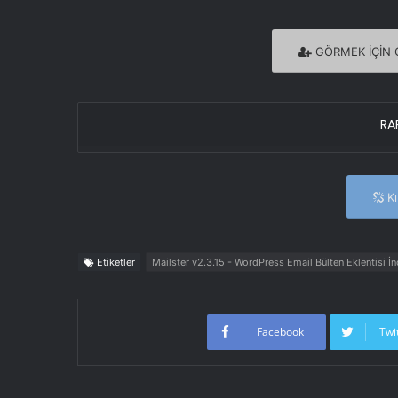
GÖRMEK İÇİN G
RAR
Kır
Etiketler
Mailster v2.3.15 - WordPress Email Bülten Eklentisi İn
Facebook
Twi