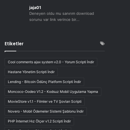
jaja01
Deneyen oldu mu sanırım download
sorunu var link verince bir...
Etiketler
Cool comments ajax system v2.0 - Yorum Scripti İndir
Hastane Yönetim Scripti İndir
Lending - Bitcoin Ödünç Platform Scripti İndir
Moncoco-Oodeo V1.2 - Kodsuz Mobil Uygulama Yapma
MovieStore v1.1 - Filmler ve TV Şovları Scripti
Novero - Mobil Ödemeler Sistemi Şablonu İndir
PHP İnternet Hız Ölçer v1.2 Scripti İndir