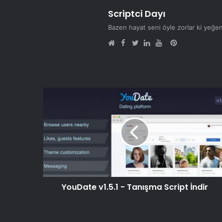
Scriptci Dayı
Bazen hayat seni öyle zorlar ki yeğe
Facebook
Pinterest
Web
Twitter
LinkedIn
YouTube
sitesi
YouDate v1.5.1 - Tanışma Script İndir