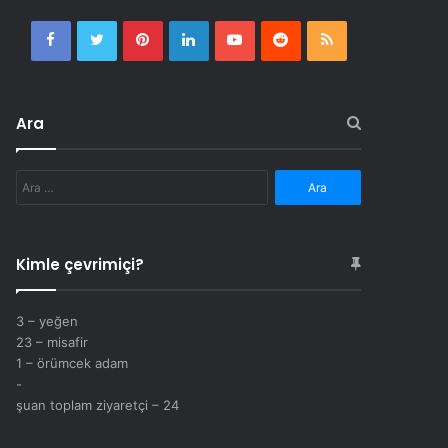
Facebook
Twitter
Pinterest
LinkedIn
YouTube
Reddit
RSS
Ara
Arama:
Kimle çevrimiçi?
3 – yeğen
23 – misafir
1 – örümcek adam
-
şuan toplam ziyaretçi – 24