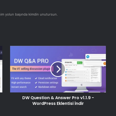
nim yolun başında kimdin unutursun.
Portada v1.7 – Zarif Blog WordPress
Teması İndir
ARPrice v3.0 – Fiyatlandırma Tablo
Eklentisi İndir
Konado v1.0.2 – WooCommerce
Organik Ürün Teması İndir
WP Job Hunter v1.9.2 – WordPress İş
Kurulu Eklentisi İndir
DW Question & Answer Pro v1.1.9 -
WordPress Eklentisi İndir
Gelişmiş WooCommerce Rapor
Eklentisi v4.7 İndir