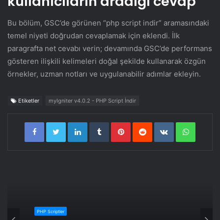
kullanıcıların aradığı cevap
Bu bölüm, GSC’de görünen “php script indir” aramasındaki
temel niyeti doğrudan cevaplamak için eklendi. İlk
paragrafta net cevabı verin; devamında GSC’de performans
gösteren ilişkili kelimeleri doğal şekilde kullanarak özgün
örnekler, uzman notları ve uygulanabilir adımlar ekleyin.
Etiketler
myIgniter v4.0.2 - PHP Script İndir
LinkedIn
Tumblr
Pinterest
Reddit
VKontakte
WhatsA
PHP Scriptler