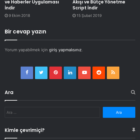
ve Haberler Uygulaması
Akışı ve Bütçe Yönetme
İndir
Script İndir
9 Ekim 2018
15 Şubat 2019
Bir cevap yazın
Yorum yapabilmek için
giriş yapmalısınız
.
Facebook
Twitter
Pinterest
LinkedIn
YouTube
Reddit
RSS
Ara
Arama:
Kimle çevrimiçi?