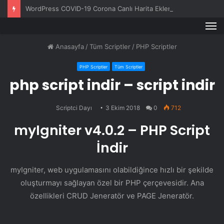
WordPress COVID-19 Corona Canlı Harita Eklentisi v1.0.3
M
Anasayfa
/
Tüm Scriptler
/
PHP Scriptler
PHP Scriptler
Tüm Scriptler
php script indir – script indir
Scriptci Dayı
3 Ekim 2018
0
712
myIgniter v4.0.2 – PHP Script
İndir
myIgniter, web uygulamasını olabildiğince hızlı bir şekilde
oluşturmayı sağlayan özel bir PHP çerçevesidir. Ana
özellikleri CRUD Jeneratör ve PAGE Jeneratör.