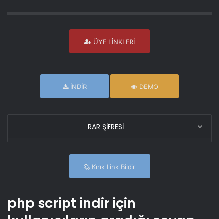
ÜYE LİNKLERİ
İNDİR
DEMO
RAR ŞİFRESİ
Kırık Link Bildir
php script indir için