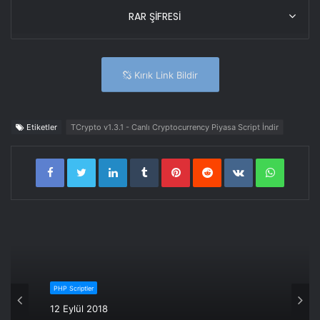
RAR ŞİFRESİ
Kırık Link Bildir
Etiketler
TCrypto v1.3.1 - Canlı Cryptocurrency Piyasa Script İndir
LinkedIn
Tumblr
Pinterest
Reddit
VKontakte
WhatsA
PHP Scriptler
12 Eylül 2018