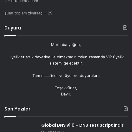
2 – örümcek adam
-
şuan toplam ziyaretçi – 29
Duyuru
Merhaba yeğen,
Üyelikler artık
davetiye
ile olmaktadır. Yakın zamanda VİP üyelik
sistemi gelecektir.
Tüm misafirler ve üyelere duyurulur!.
Teşekkürler,
Dayı!.
Son Yazılar
Global DNS v1.0 – DNS Test Script İndir
5 Nisan 2020