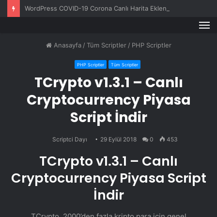
WordPress COVID-19 Corona Canlı Harita Eklentisi v1.0.3
M
Anasayfa
/
Tüm Scriptler
/
PHP Scriptler
PHP Scriptler
Tüm Scriptler
TCrypto v1.3.1 – Canlı
Cryptocurrency Piyasa
Script İndir
Scriptci Dayı
29 Eylül 2018
0
453
TCrypto v1.3.1 – Canlı
Cryptocurrency Piyasa Script
İndir
TCrypto, 2000’den fazla kripto para için genel