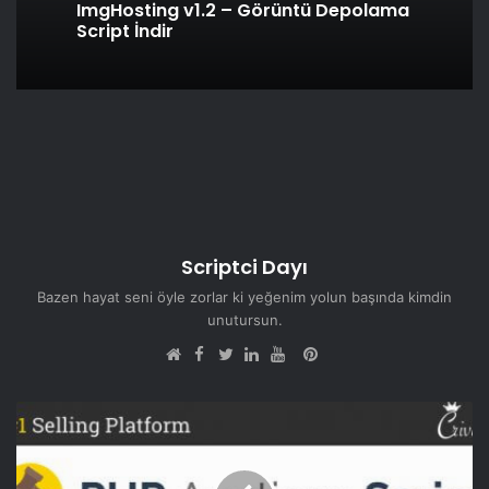
ImgHosting v1.2 – Görüntü Depolama
Script İndir
Scriptci Dayı
Bazen hayat seni öyle zorlar ki yeğenim yolun başında kimdin
unutursun.
Facebook
Pinterest
Web
Twitter
LinkedIn
YouTube
sitesi