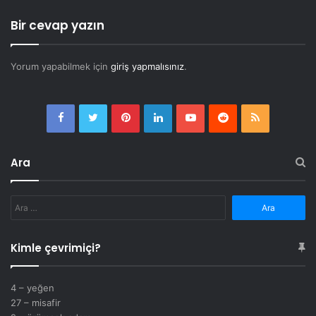
Bir cevap yazın
Yorum yapabilmek için
giriş yapmalısınız
.
Facebook
Twitter
Pinterest
LinkedIn
YouTube
Reddit
RSS
Ara
Arama:
Kimle çevrimiçi?
4 – yeğen
27 – misafir