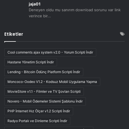
jaja01
Deneyen oldu mu sanırım download sorunu var link
verince bir...
Etiketler
Cool comments ajax system v2.0 - Yorum Scripti İndir
Hastane Yönetim Scripti İndir
Lending - Bitcoin Ödünç Platform Scripti İndir
Moncoco-Oodeo V1.2 - Kodsuz Mobil Uygulama Yapma
MovieStore v1.1 - Filmler ve TV Şovları Scripti
Novero - Mobil Ödemeler Sistemi Şablonu İndir
PHP İnternet Hız Ölçer v1.2 Scripti İndir
Radyo Portalı ve Dinleme Scripti İndir