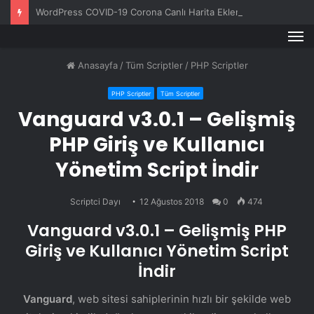
WordPress COVID-19 Corona Canlı Harita Eklentisi v1.0.3
M
Anasayfa
/
Tüm Scriptler
/
PHP Scriptler
PHP Scriptler
Tüm Scriptler
Vanguard v3.0.1 – Gelişmiş
PHP Giriş ve Kullanıcı
Yönetim Script İndir
Scriptci Dayı
12 Ağustos 2018
0
474
Vanguard v3.0.1 – Gelişmiş PHP
Giriş ve Kullanıcı Yönetim Script
İndir
Vanguard
, web sitesi sahiplerinin hızlı bir şekilde web