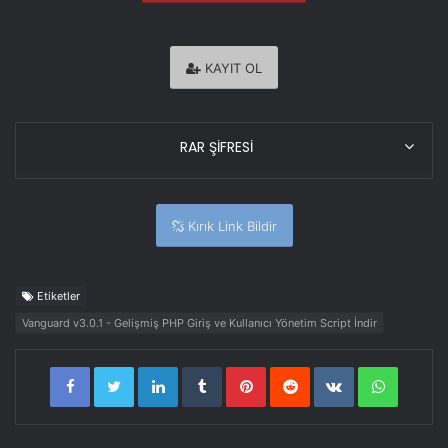
KAYIT OL
RAR ŞİFRESİ
Kırık Link Bildir
Etiketler
Vanguard v3.0.1 - Gelişmiş PHP Giriş ve Kullanıcı Yönetim Script İndir
LinkedIn
Tumblr
Pinterest
Reddit
VKontakte
WhatsA