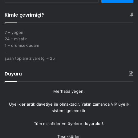
Kimle çevrimiçi?
7 – yeğen
24 – misafir
1 – örümcek adam
-
şuan toplam ziyaretçi – 25
Duyuru
Merhaba yeğen,
Üyelikler artık
davetiye
ile olmaktadır. Yakın zamanda VİP üyelik
sistemi gelecektir.
Tüm misafirler ve üyelere duyurulur!.
Teşekkürler,