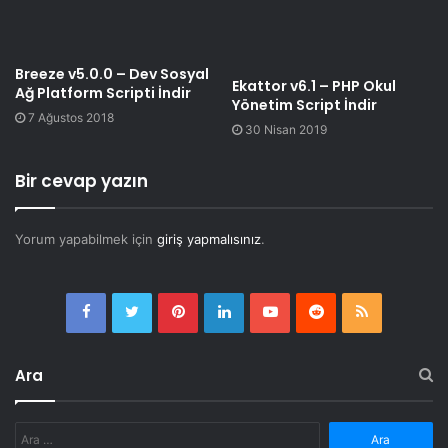
Breeze v5.0.0 – Dev Sosyal
Ekattor v6.1 – PHP Okul
Ağ Platform Scripti İndir
Yönetim Script İndir
7 Ağustos 2018
30 Nisan 2019
Bir cevap yazın
Yorum yapabilmek için
giriş yapmalısınız
.
Facebook
Twitter
Pinterest
LinkedIn
YouTube
Reddit
RSS
Ara
Arama: