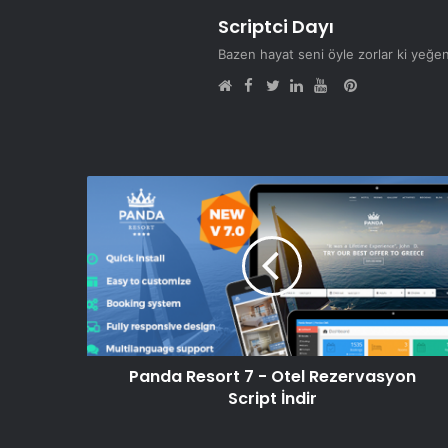
Scriptci Dayı
Bazen hayat seni öyle zorlar ki yeğe
Facebook
Pinterest
Web
Twitter
LinkedIn
YouTube
sitesi
Panda Resort 7 - Otel Rezervasyon
Script İndir