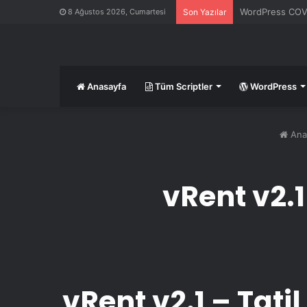
WordPress COVID
8 Ağustos 2026, Cumartesi
Son Yazılar
Anasayfa
Tüm Scriptler
WordPress
Ana
vRent v2.1
vRent v2.1 – Tati