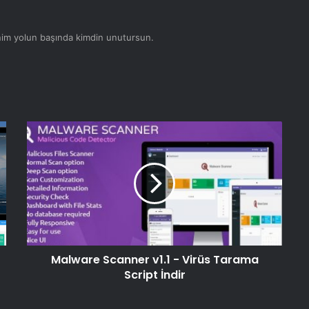
nim yolun başında kimdin unutursun.
Instant Domain Search Script v2.0
– Domain Sorgulama Script İndir
PayMoney v1.5 – Güvenli Çevrimiçi
Ödeme Script İndir
Yourdoctor – Tıp ve Doktor Web
Sitesi CMS İndir
Ekattor Okul Yönetim Sistemi Pro
v5.4 Scripti İndir
Malware Scanner v1.1 - Virüs Tarama
Script İndir
Quickad v6.6 – PHP İlan Scripti CMS
İndir