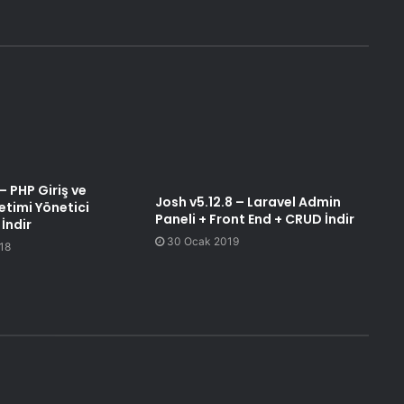
 – PHP Giriş ve
Josh v5.12.8 – Laravel Admin
etimi Yönetici
Paneli + Front End + CRUD İndir
 İndir
30 Ocak 2019
18