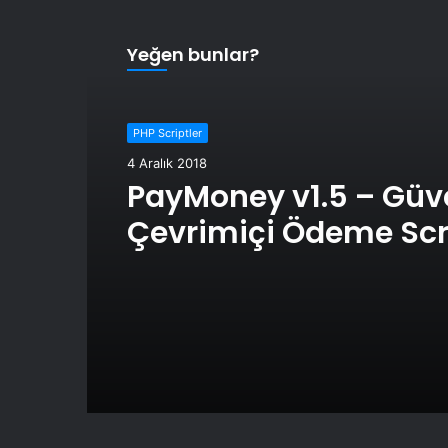
Yeğen bunlar?
PHP Scriptler
4 Aralık 2018
PayMoney v1.5 – Güv
Çevrimiçi Ödeme Scr
İndir