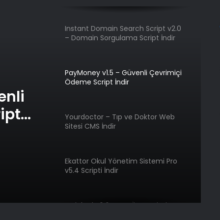
Instant Domain Search Script v2.0
– Domain Sorgulama Script İndir
PayMoney v1.5 – Güvenli Çevrimiçi
Ödeme Script İndir
enli
ipt
Yourdoctor – Tıp ve Doktor Web
Sitesi CMS İndir
Ekattor Okul Yönetim Sistemi Pro
v5.4 Scripti İndir
Quickad v6.6 – PHP İlan Scripti CMS
İndir