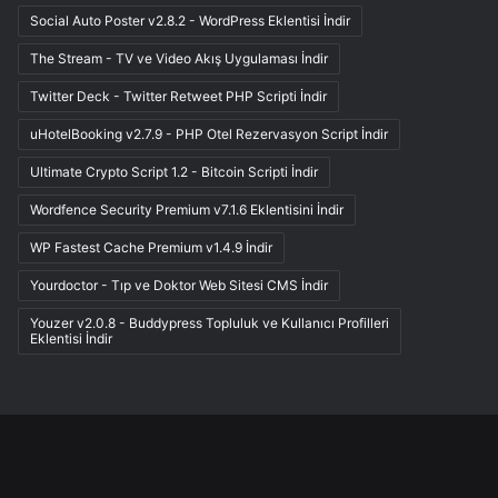
Social Auto Poster v2.8.2 - WordPress Eklentisi İndir
The Stream - TV ve Video Akış Uygulaması İndir
Twitter Deck - Twitter Retweet PHP Scripti İndir
uHotelBooking v2.7.9 - PHP Otel Rezervasyon Script İndir
Ultimate Crypto Script 1.2 - Bitcoin Scripti İndir
Wordfence Security Premium v7.1.6 Eklentisini İndir
WP Fastest Cache Premium v1.4.9 İndir
Yourdoctor - Tıp ve Doktor Web Sitesi CMS İndir
Youzer v2.0.8 - Buddypress Topluluk ve Kullanıcı Profilleri
Eklentisi İndir