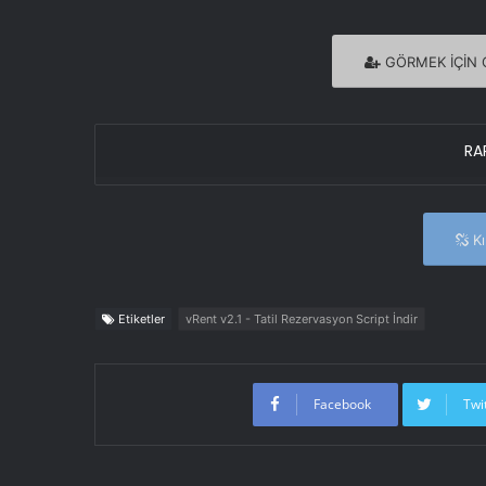
GÖRMEK İÇİN G
RAR
Kır
Etiketler
vRent v2.1 - Tatil Rezervasyon Script İndir
Facebook
Twi