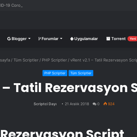
-19 Corona Canlı Harita Eklentisi v1.0.3
Blogger
Forumlar
Uygulamalar
Torrent
Yeni
sayfa
/
Tüm Scriptler
/
PHP Scriptler
/
vRent v2.1 – Tatil Rezervasyon Scrip
PHP Scriptler
Tüm Scriptler
 – Tatil Rezervasyon S
Scriptci Dayı
21 Aralık 2018
0
924
l Rezervasyon Script