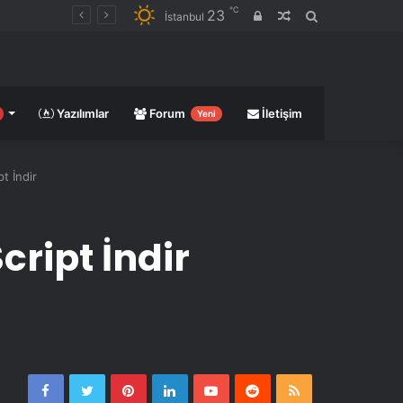
℃
23
Giriş
Rastgele
Arama
İstanbul
yap
Makale
yap
...
Yazılımlar
Forum
İletişim
Yeni
t İndir
cript İndir
Facebook
Twitter
Pinterest
LinkedIn
YouTube
Reddit
RSS