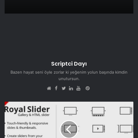
Scriptci Dayı
Bazen hayat seni öyle zorlar ki yeğenim yolun başında kimdin
unutursun.
Facebook
Pinterest
Web
Twitter
LinkedIn
YouTube
sitesi