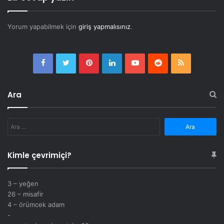
Yorum yapabilmek için
giriş yapmalısınız
.
Facebook
Twitter
Pinterest
LinkedIn
YouTube
Reddit
RSS
Ara
Arama:
Kimle çevrimiçi?
3 – yeğen
26 – misafir
4 – örümcek adam
-