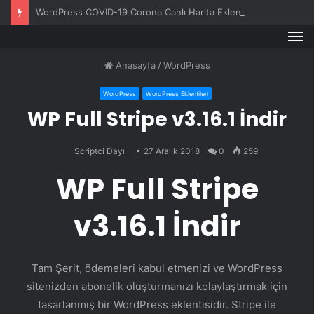
WordPress COVID-19 Corona Canlı Harita Eklentisi v1.0.3
M
Anasayfa
/
WordPress
WordPress
WordPress Eklentileri
WP Full Stripe v3.16.1 İndir
Scriptci Dayı
27 Aralık 2018
0
259
WP Full Stripe
v3.16.1 İndir
Tam Şerit, ödemeleri kabul etmenizi ve WordPress
sitenizden abonelik oluşturmanızı kolaylaştırmak için
tasarlanmış bir WordPress eklentisidir. Stripe ile