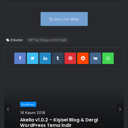
Kırık Link Bildir
Etiketler
WP Full Stripe v3.16.1 İndir
LinkedIn
Tumblr
Pinterest
Reddit
VKontakte
WhatsA
WordPress
16 Kasım 2018
Akella v1.0.2 – Kişisel Blog & Dergi
WordPress Tema İndir