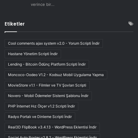
verince bir...
Etiketler
Cool comments ajax system v2.0 - Yorum Scripti İndir
Hastane Yönetim Scripti İndir
Lending - Bitcoin Ödünç Platform Scripti İndir
Moncoco-Oodeo V1.2 - Kodsuz Mobil Uygulama Yapma
MovieStore v1.1 - Filmler ve TV Şovları Scripti
Novero - Mobil Ödemeler Sistemi Şablonu İndir
PHP İnternet Hız Ölçer v1.2 Scripti İndir
Radyo Portalı ve Dinleme Scripti İndir
Real3D FlipBook v3.4.13 - WordPress Eklentisi İndir
Social Auto Poster v2.8.2 - WordPress Eklentisi İndir