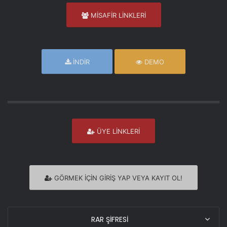
MİSAFİR LİNKLERİ
İNDİR
DEMO
ÜYE LİNKLERİ
GÖRMEK İÇİN GİRİŞ YAP VEYA KAYIT OL!
RAR ŞİFRESİ