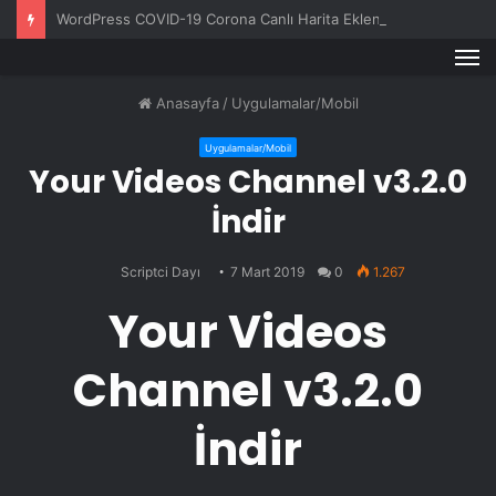
WordPress COVID-19 Corona Canlı Harita Eklentisi v1.0.3
M
Anasayfa
/
Uygulamalar/Mobil
Uygulamalar/Mobil
Your Videos Channel v3.2.0
İndir
Scriptci Dayı
7 Mart 2019
0
1.267
Your Videos
Channel v3.2.0
İndir