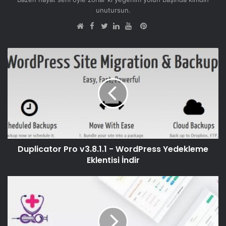
unutursun.
Facebook
Pinterest
Web
Twitter
LinkedIn
YouTube
sitesi
Duplicator Pro v3.8.1.1 - WordPress Yedekleme
Eklentisi İndir