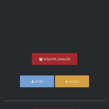
MİSAFİR LİNKLERİ
İNDİR
DEMO