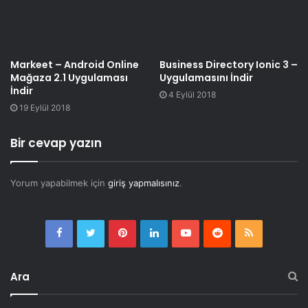
Markeet – Android Online
Business Directory Ionic 3 –
Mağaza 2.1 Uygulaması
Uygulamasını İndir
İndir
4 Eylül 2018
19 Eylül 2018
Bir cevap yazın
Yorum yapabilmek için
giriş yapmalısınız
.
Facebook
Twitter
Pinterest
LinkedIn
YouTube
Reddit
RSS
Ara