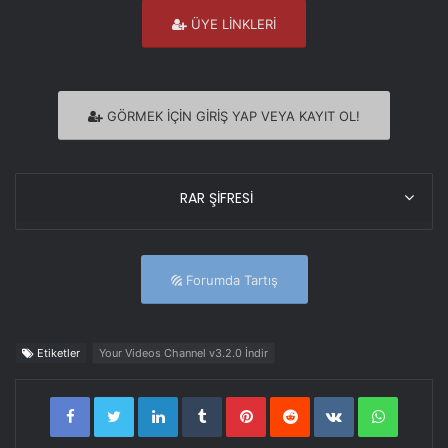
ÜYE LİNKLERİ
GÖRMEK İÇİN GİRİŞ YAP VEYA KAYIT OL!
RAR ŞİFRESİ
Forumda Tartış
Etiketler
Your Videos Channel v3.2.0 İndir
LinkedIn
Tumblr
Pinterest
Reddit
VKontakte
WhatsA