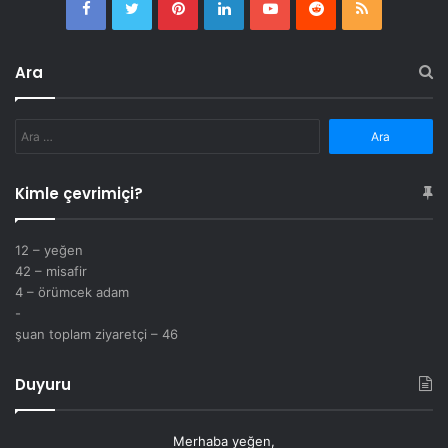
Facebook
Twitter
Pinterest
LinkedIn
YouTube
Reddit
RSS
Ara
Arama:
Kimle çevrimiçi?
12 – yeğen
42 – misafir
4 – örümcek adam
-
şuan toplam ziyaretçi – 46
Duyuru
Merhaba yeğen,