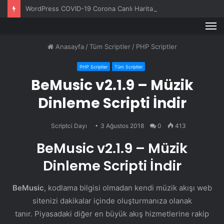
WordPress COVID-19 Corona Canlı Harita Eklentisi v1.0.3
M
Anasayfa
/
Tüm Scriptler
/
PHP Scriptler
PHP Scriptler
Tüm Scriptler
BeMusic v2.1.9 – Müzik
Dinleme Scripti İndir
Scriptci Dayı
3 Ağustos 2018
0
413
BeMusic v2.1.9 – Müzik
Dinleme Scripti İndir
BeMusic
, kodlama bilgisi olmadan kendi müzik akışı web
sitenizi dakikalar içinde oluşturmanıza olanak
tanır. Piyasadaki diğer en büyük akış hizmetlerine rakip