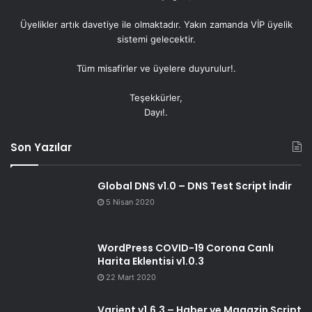
Üyelikler artık
davetiye
ile olmaktadır. Yakın zamanda VİP üyelik
sistemi gelecektir.
Tüm misafirler ve üyelere duyurulur!.
Teşekkürler,
Dayı!.
Son Yazılar
Global DNS v1.0 – DNS Test Script İndir
5 Nisan 2020
WordPress COVID-19 Corona Canlı
Harita Eklentisi v1.0.3
22 Mart 2020
Varient v1.6.3 – Haber ve Magazin Script