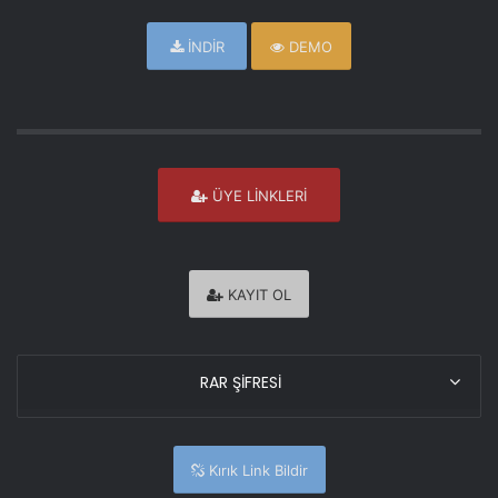
İNDİR
DEMO
ÜYE LİNKLERİ
KAYIT OL
RAR ŞİFRESİ
Kırık Link Bildir