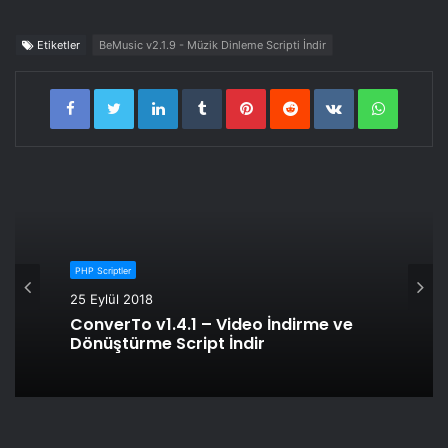
Etiketler
BeMusic v2.1.9 - Müzik Dinleme Scripti İndir
LinkedIn
Tumblr
Pinterest
Reddit
VKontakte
WhatsA
PHP Scriptler
25 Eylül 2018
ConverTo v1.4.1 – Video İndirme ve
Dönüştürme Script İndir