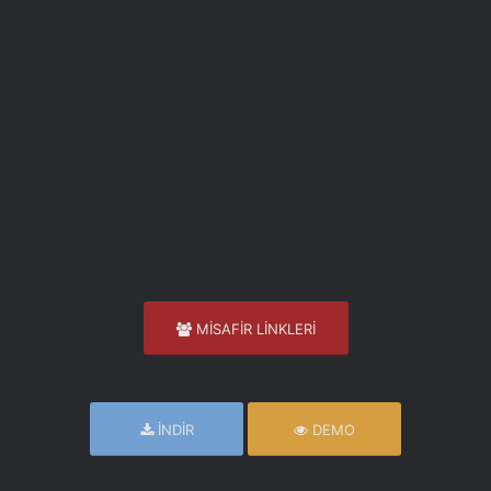
MİSAFİR LİNKLERİ
İNDİR
DEMO