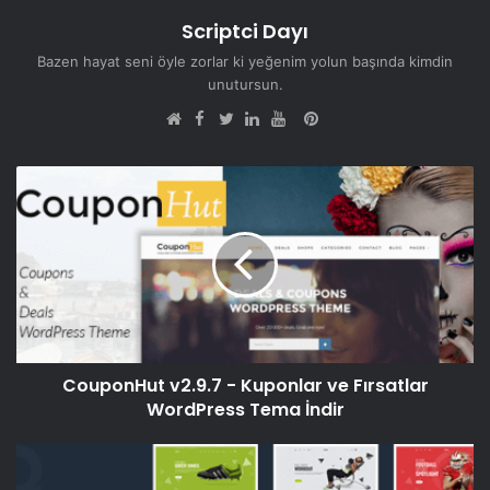
Scriptci Dayı
Bazen hayat seni öyle zorlar ki yeğenim yolun başında kimdin
unutursun.
Facebook
Pinterest
Web
Twitter
LinkedIn
YouTube
sitesi
CouponHut v2.9.7 - Kuponlar ve Fırsatlar
WordPress Tema İndir