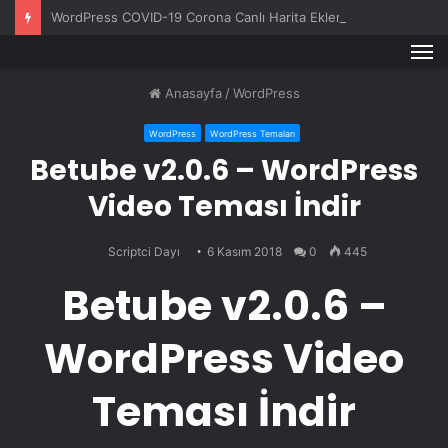
WordPress COVID-19 Corona Canlı Harita Eklentisi v1.0.3
M
Anasayfa
/
WordPress
WordPress
WordPress Temaları
Betube v2.0.6 – WordPress
Video Teması İndir
Scriptci Dayı
6 Kasım 2018
0
445
Betube v2.0.6 –
WordPress Video
Teması İndir