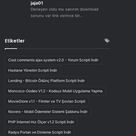
jaja01
Deneyen oldu mu sanırım download
sorunu var link verince bir...
Etiketler
Cool comments ajax system v2.0 - Yorum Scripti İndir
Hastane Yönetim Scripti İndir
Lending - Bitcoin Ödünç Platform Scripti İndir
Moncoco-Oodeo V1.2 - Kodsuz Mobil Uygulama Yapma
MovieStore v1.1 - Filmler ve TV Şovları Scripti
Novero - Mobil Ödemeler Sistemi Şablonu İndir
PHP İnternet Hız Ölçer v1.2 Scripti İndir
Radyo Portalı ve Dinleme Scripti İndir