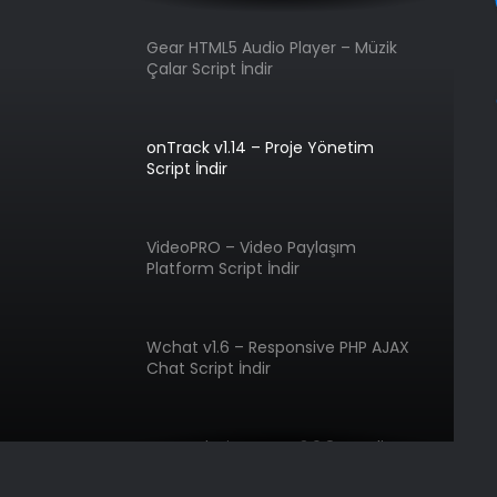
Gear HTML5 Audio Player – Müzik
Çalar Script İndir
onTrack v1.14 – Proje Yönetim
Script İndir
VideoPRO – Video Paylaşım
Platform Script İndir
Wchat v1.6 – Responsive PHP AJAX
Chat Script İndir
MenorahDirectory v3.0.8 – Online
Video Ders ve Özel Ders Script İndir