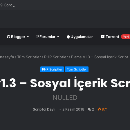
Corona Canlı Harita Eklentisi v1.0.3
Blogger
Forumlar
Uygulamalar
Torrent
Yeni
nasayfa
/
Tüm Scriptler
/
PHP Scriptler
/
Flame v1.3 – Sosyal İçerik Script 
PHP Scriptler
Tüm Scriptler
.3 – Sosyal İçerik Scr
NULLED
Scriptci Dayı
2 Kasım 2018
2
971