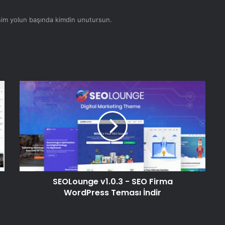
nim yolun başında kimdin unutursun.
Gear HTML5 Audio Player – Müzik
Çalar Script İndir
onTrack v1.14 – Proje Yönetim
Script İndir
VideoPRO – Video Paylaşım
Platform Script İndir
Wchat v1.6 – Responsive PHP AJAX
Chat Script İndir
SEOLounge v1.0.3 - SEO Firma
WordPress Teması İndir
MenorahDirectory v3.0.8 – Online
Video Ders ve Özel Ders Script İndir