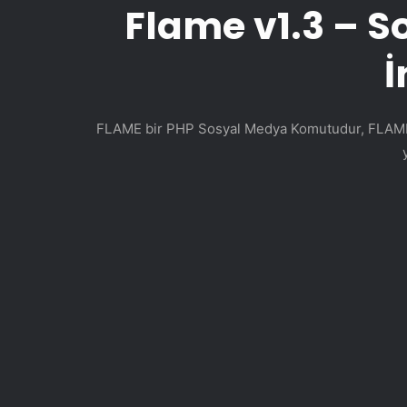
Flame v1.3 – So
İ
FLAME bir PHP Sosyal Medya Komutudur, FLAME k