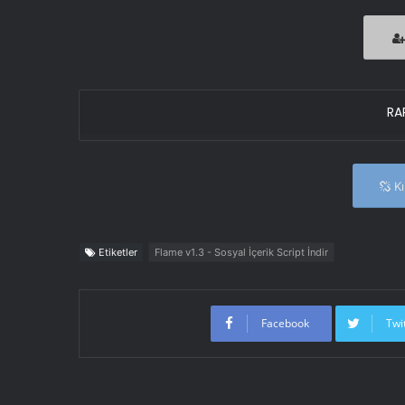
RAR
Kır
Etiketler
Flame v1.3 - Sosyal İçerik Script İndir
Facebook
Twi