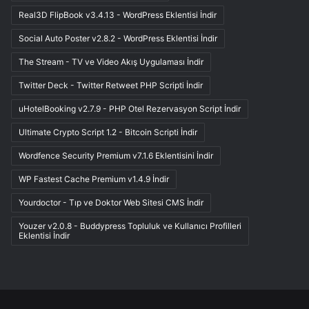
Real3D FlipBook v3.4.13 - WordPress Eklentisi İndir
Social Auto Poster v2.8.2 - WordPress Eklentisi İndir
The Stream - TV ve Video Akış Uygulaması İndir
Twitter Deck - Twitter Retweet PHP Scripti İndir
uHotelBooking v2.7.9 - PHP Otel Rezervasyon Script İndir
Ultimate Crypto Script 1.2 - Bitcoin Scripti İndir
Wordfence Security Premium v7.1.6 Eklentisini İndir
WP Fastest Cache Premium v1.4.9 İndir
Yourdoctor - Tıp ve Doktor Web Sitesi CMS İndir
Youzer v2.0.8 - Buddypress Topluluk ve Kullanıcı Profilleri
Eklentisi İndir