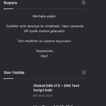
Duyuru
Merhaba yeğen,
Üyelikler artık
davetiye
ile olmaktadır. Yakın zamanda
VİP üyelik sistemi gelecektir.
Tüm misafirler ve üyelere duyurulur!.
Teşekkürler,
Dayı!.
Son Yazılar
Global DNS v1.0 – DNS Test
Script İndir
5 Nisan 2020