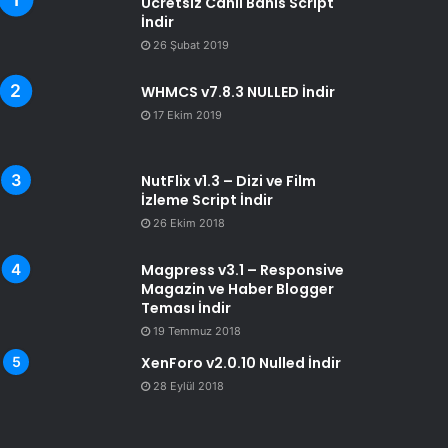
Ücretsiz Canlı Bahis Script
İndir
26 Şubat 2019
WHMCS v7.8.3 NULLED İndir
17 Ekim 2019
NutFlix v1.3 – Dizi ve Film
İzleme Script İndir
26 Ekim 2018
Magpress v3.1 – Responsive
Magazin ve Haber Blogger
Teması İndir
19 Temmuz 2018
XenForo v2.0.10 Nulled İndir
28 Eylül 2018