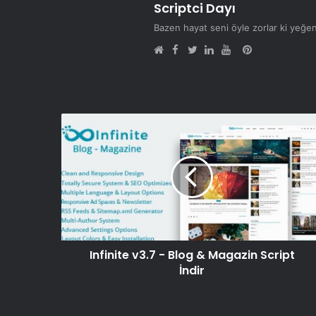
Scriptci Dayı
Bazen hayat seni öyle zorlar ki yeğe
Facebook
Pinterest
Web
Twitter
LinkedIn
YouTube
sitesi
Infinite v3.7 - Blog & Magazin Script
İndir