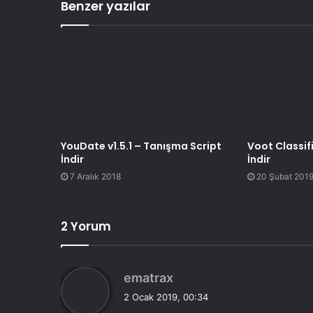
Benzer yazılar
YouDate v1.5.1 – Tanışma Script
Voot Classifi
İndir
İndir
7 Aralık 2018
20 Şubat 201
2 Yorum
d
ematrax
e
2 Ocak 2019, 00:34
d