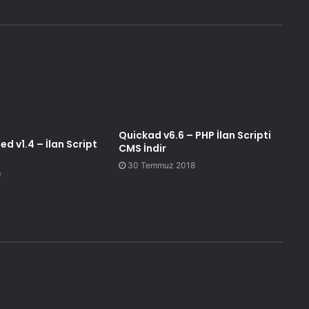
Quickad v6.6 – PHP İlan Scripti
ed v1.4 – İlan Script
CMS İndir
30 Temmuz 2018
9