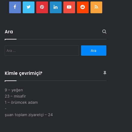
Facebook
Twitter
Pinterest
LinkedIn
YouTube
Reddit
RSS
Ara
Arama:
Kimle çevrimiçi?
9 – yeğen
23 – misafir
1 – örümcek adam
-
şuan toplam ziyaretçi – 24