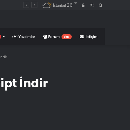
℃
26
Giriş
Rastgele
Arama
İstanbul
yap
Makale
yap
...
Yazılımlar
Forum
İletişim
Yeni
İndir
ipt İndir