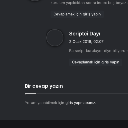
kurulum yapıldıktan sonra index boş beyaz
i
k
Cevaplamak için giriş yapın
i
:
d
Scriptci Dayı
e
2 Ocak 2019, 02:07
d
Bu script kuruluyor diye biliyor
i
k
Cevaplamak için giriş yapın
i
:
Bir cevap yazın
Yorum yapabilmek için
giriş yapmalısınız
.