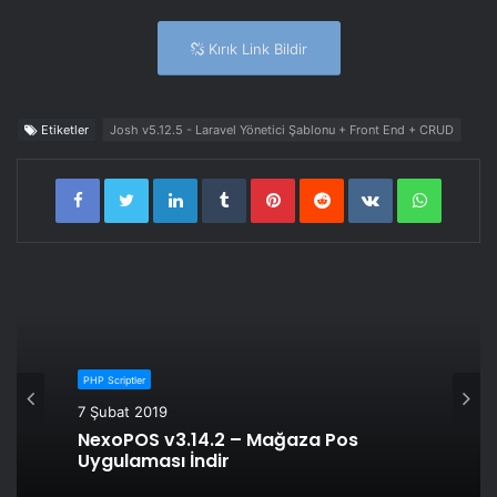
Kırık Link Bildir
Etiketler
Josh v5.12.5 - Laravel Yönetici Şablonu + Front End + CRUD
LinkedIn
Tumblr
Pinterest
Reddit
VKontakte
WhatsA
PHP Scriptler
7 Şubat 2019
NexoPOS v3.14.2 – Mağaza Pos
Uygulaması İndir