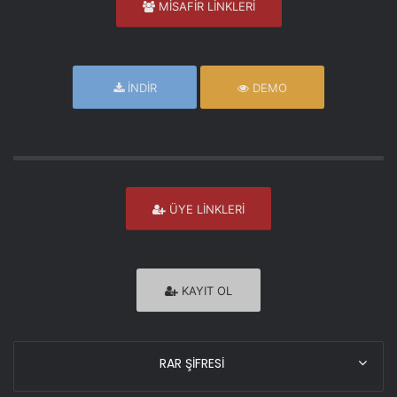
MİSAFİR LİNKLERİ
İNDİR
DEMO
ÜYE LİNKLERİ
KAYIT OL
RAR ŞİFRESİ