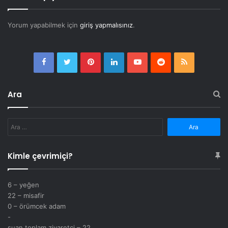
Yorum yapabilmek için
giriş yapmalısınız
.
Facebook
Twitter
Pinterest
LinkedIn
YouTube
Reddit
RSS
Ara
Arama:
Kimle çevrimiçi?
6 – yeğen
22 – misafir
0 – örümcek adam
-
şuan toplam ziyaretçi – 22