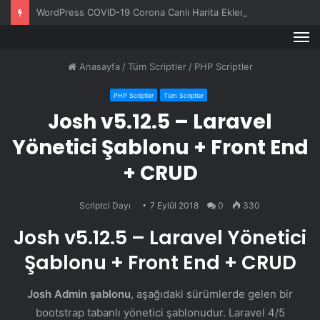
WordPress COVID-19 Corona Canlı Harita Eklentisi v1.0.3
M
Anasayfa
/
Tüm Scriptler
/
PHP Scriptler
PHP Scriptler
Tüm Scriptler
Josh v5.12.5 – Laravel
Yönetici Şablonu + Front End
+ CRUD
Scriptci Dayı
7 Eylül 2018
0
330
Josh v5.12.5 – Laravel Yönetici
Şablonu + Front End + CRUD
Josh Admin şablonu
, aşağıdaki sürümlerde gelen bir
bootstrap tabanlı yönetici şablonudur. Laravel 4/5