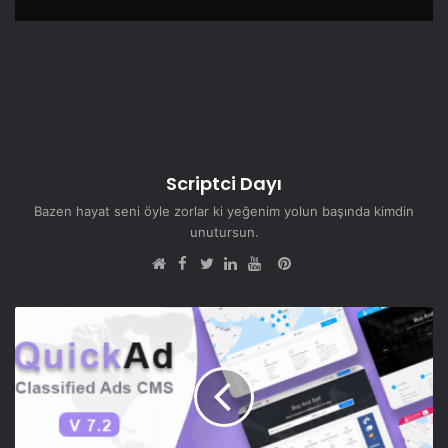
Scriptci Dayı
Bazen hayat seni öyle zorlar ki yeğenim yolun başında kimdin
unutursun.
Facebook
Pinterest
Web
Twitter
LinkedIn
YouTube
sitesi