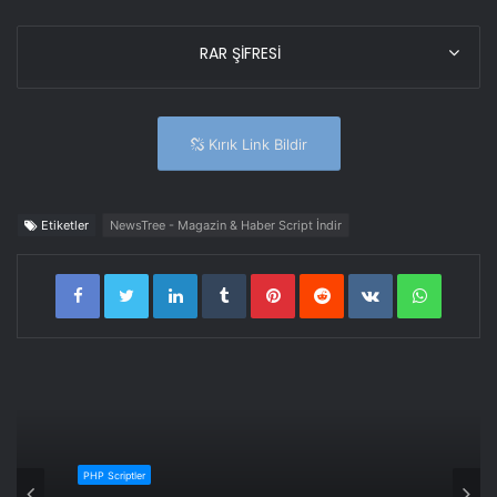
RAR ŞİFRESİ
Kırık Link Bildir
Etiketler
NewsTree - Magazin & Haber Script İndir
LinkedIn
Tumblr
Pinterest
Reddit
VKontakte
WhatsA
PHP Scriptler