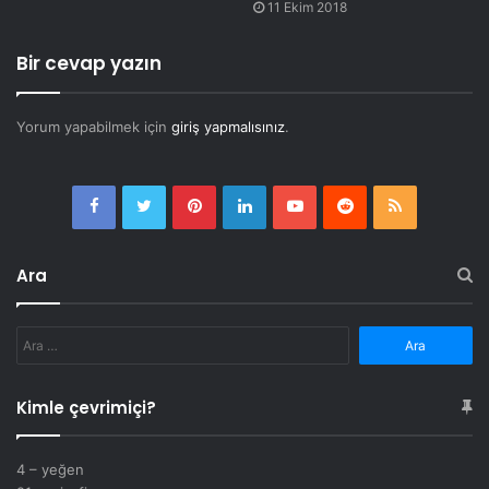
11 Ekim 2018
Bir cevap yazın
Yorum yapabilmek için
giriş yapmalısınız
.
Facebook
Twitter
Pinterest
LinkedIn
YouTube
Reddit
RSS
Ara
Arama:
Kimle çevrimiçi?
4 – yeğen