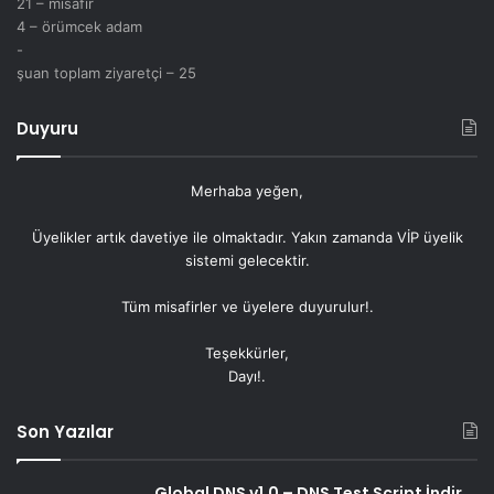
21 – misafir
4 – örümcek adam
-
şuan toplam ziyaretçi – 25
Duyuru
Merhaba yeğen,
Üyelikler artık
davetiye
ile olmaktadır. Yakın zamanda VİP üyelik
sistemi gelecektir.
Tüm misafirler ve üyelere duyurulur!.
Teşekkürler,
Dayı!.
Son Yazılar
Global DNS v1.0 – DNS Test Script İndir