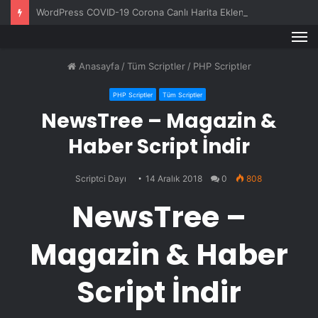
WordPress COVID-19 Corona Canlı Harita Eklentisi v1.0.3
M
Anasayfa
/
Tüm Scriptler
/
PHP Scriptler
PHP Scriptler
Tüm Scriptler
NewsTree – Magazin &
Haber Script İndir
Scriptci Dayı
14 Aralık 2018
0
808
NewsTree –
Magazin & Haber
Script İndir