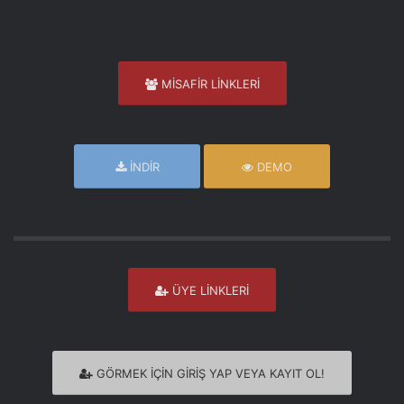
MİSAFİR LİNKLERİ
İNDİR
DEMO
ÜYE LİNKLERİ
GÖRMEK İÇİN GİRİŞ YAP VEYA KAYIT OL!