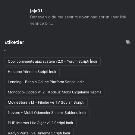
jaja01
Deneyen oldu mu sanırım download sorunu var link
verince bir...
Etiketler
Cool comments ajax system v2.0 - Yorum Scripti İndir
Hastane Yönetim Scripti İndir
Lending - Bitcoin Ödünç Platform Scripti İndir
Moncoco-Oodeo V1.2 - Kodsuz Mobil Uygulama Yapma
MovieStore v1.1 - Filmler ve TV Şovları Scripti
Novero - Mobil Ödemeler Sistemi Şablonu İndir
PHP İnternet Hız Ölçer v1.2 Scripti İndir
Radyo Portalı ve Dinleme Scripti İndir